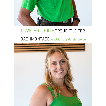
UWE FRIDRICH
PROJEKTLEITER
DACHMONTAGE
uwe.fridrich@da-elektro.de