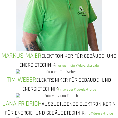
MARKUS MAIER
ELEKTRONIKER FÜR GEBÄUDE- UND
ENERGIETECHNIK
markus.maier@da-elektro.de
TIM WEBER
ELEKTRONIKER FÜR GEBÄUDE- UND
ENERGIETECHNIK
tim.weber@da-elektro.de
JANA FRIDRICH
AUSZUBILDENDE ELEKTRONIKERIN
FÜR ENERGIE- UND GEBÄUDETECHNIK
info@da-elektro.de