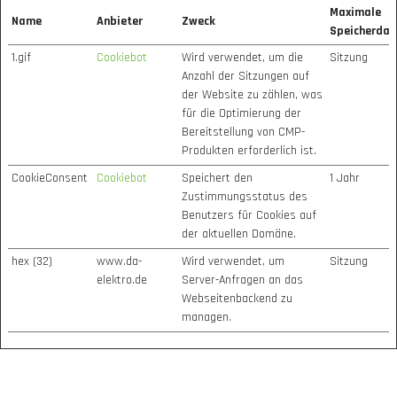
Maximale
Name
Anbieter
Zweck
Speicherdau
1.gif
Cookiebot
Wird verwendet, um die
Sitzung
Anzahl der Sitzungen auf
der Website zu zählen, was
für die Optimierung der
Bereitstellung von CMP-
Produkten erforderlich ist.
CookieConsent
Cookiebot
Speichert den
1 Jahr
Zustimmungsstatus des
Benutzers für Cookies auf
der aktuellen Domäne.
hex (32)
www.da-
Wird verwendet, um
Sitzung
elektro.de
Server-Anfragen an das
Webseitenbackend zu
managen.